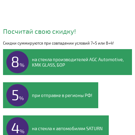
Посчитай свою скидку!
Скидки суммируются при совпадении условий 7+5 или 8+4!
Видео о компании
8
на стекла производителей AGC Automotive,
%
KMK GLASS, БОР
5
при отправке в регионы РФ!
%
4
на стекла к автомобилям SATURN
%