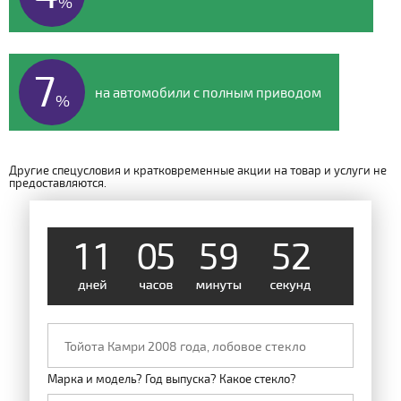
%
7
на автомобили с полным приводом
%
Другие спецусловия и кратковременные акции на товар и услуги не
предоставляются.
1
1
0
5
5
9
5
2
Марка и модель? Год выпуска? Какое стекло?