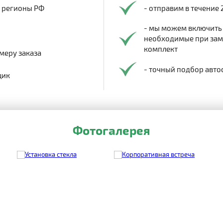
в регионы РФ
- отправим в течение 
- мы можем включить
необходимые при заме
комплект
меру заказа
- точный подбор авто
щик
Фотогалерея