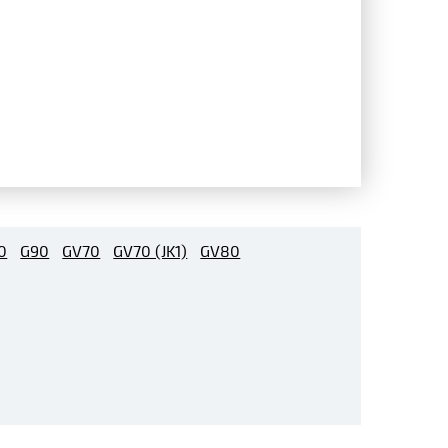
0
G90
GV70
GV70 (JK1)
GV80