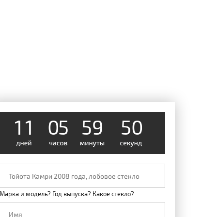
1
1
0
5
5
9
0
5
Марка и модель? Год выпуска? Какое стекло?