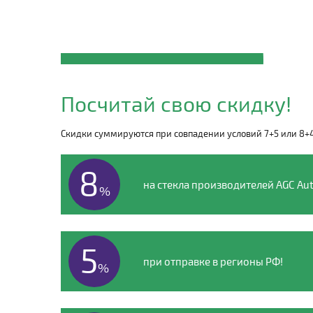
Закажите автостекло
VOLGA
Посчитай свою скидку!
по телефону
Скидки суммируются при совпадении условий 7+5 или 8+
8 (495) 135-00-54
8
на стекла производителей AGC Aut
%
5
при отправке в регионы РФ!
%