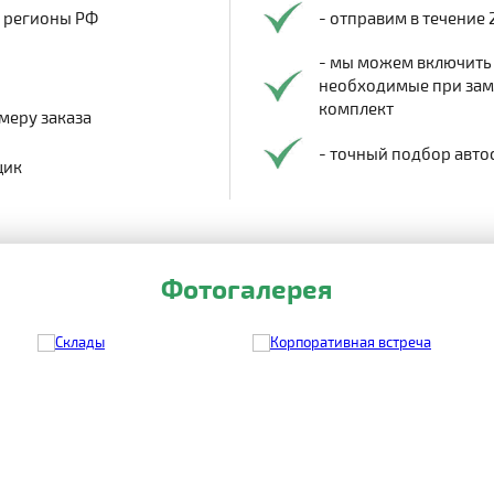
в регионы РФ
- отправим в течение 
- мы можем включить
необходимые при заме
комплект
меру заказа
- точный подбор авто
щик
Фотогалерея