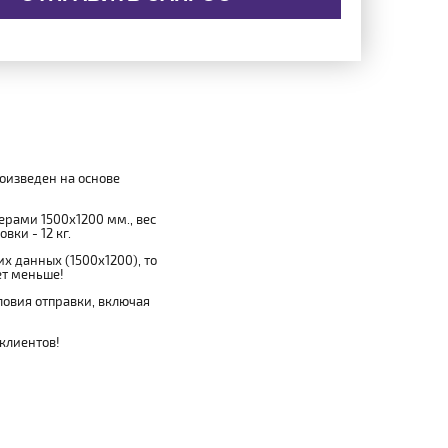
роизведен на основе
мерами 1500x1200 мм., вес
вки - 12 кг.
х данных (1500x1200), то
ет меньше!
овия отправки, включая
 клиентов!