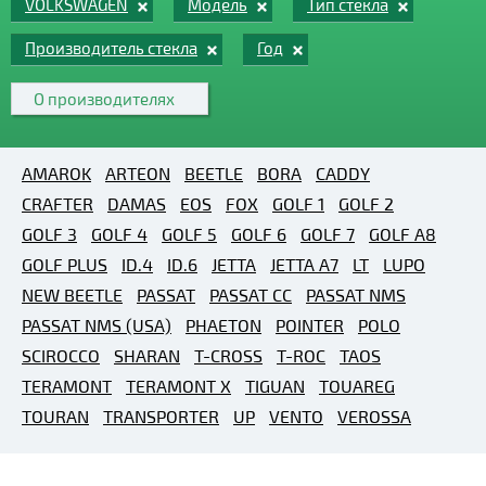
VOLKSWAGEN
Модель
Тип стекла
Производитель стекла
Год
О производителях
AMAROK
ARTEON
BEETLE
BORA
CADDY
CRAFTER
DAMAS
EOS
FOX
GOLF 1
GOLF 2
GOLF 3
GOLF 4
GOLF 5
GOLF 6
GOLF 7
GOLF A8
GOLF PLUS
ID.4
ID.6
JETTA
JETTA A7
LT
LUPO
NEW BEETLE
PASSAT
PASSAT CC
PASSAT NMS
PASSAT NMS (USA)
PHAETON
POINTER
POLO
SCIROCCO
SHARAN
T-CROSS
T-ROC
TAOS
TERAMONT
TERAMONT X
TIGUAN
TOUAREG
TOURAN
TRANSPORTER
UP
VENTO
VEROSSA