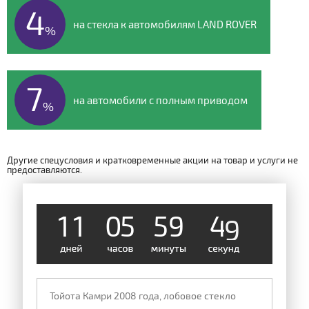
4
на стекла к автомобилям LAND ROVER
%
7
на автомобили с полным приводом
%
Другие спецусловия и кратковременные акции на товар и услуги не
предоставляются.
1
1
0
5
5
9
4
8