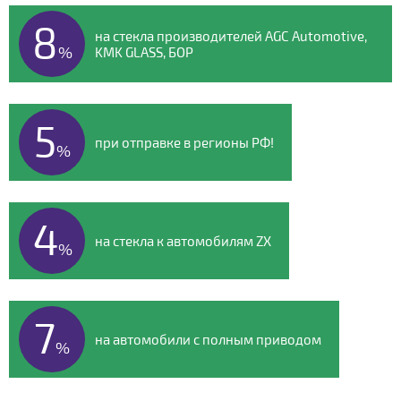
8
на стекла производителей AGC Automotive,
%
KMK GLASS, БОР
5
при отправке в регионы РФ!
%
4
на стекла к автомобилям ZX
%
7
на автомобили с полным приводом
%