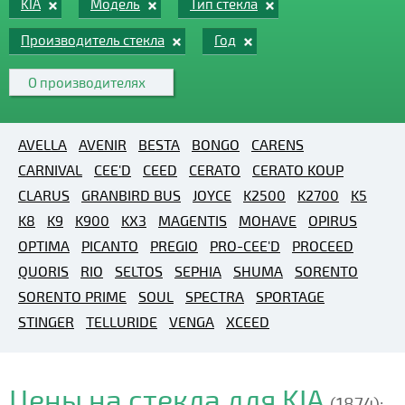
KIA
Модель
Тип стекла
Производитель стекла
Год
О производителях
AVELLA
AVENIR
BESTA
BONGO
CARENS
CARNIVAL
CEE'D
CEED
CERATO
CERATO KOUP
CLARUS
GRANBIRD BUS
JOYCE
K2500
K2700
K5
K8
K9
K900
KX3
MAGENTIS
MOHAVE
OPIRUS
OPTIMA
PICANTO
PREGIO
PRO-CEE'D
PROCEED
QUORIS
RIO
SELTOS
SEPHIA
SHUMA
SORENTO
SORENTO PRIME
SOUL
SPECTRA
SPORTAGE
STINGER
TELLURIDE
VENGA
XCEED
Цены на стекла для KIA
(1874):