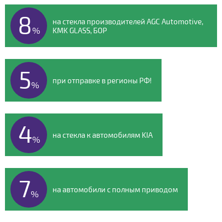
Видео о компании
8
на стекла производителей AGC Automotive,
%
KMK GLASS, БОР
5
при отправке в регионы РФ!
%
4
на стекла к автомобилям KIA
%
7
на автомобили с полным приводом
%