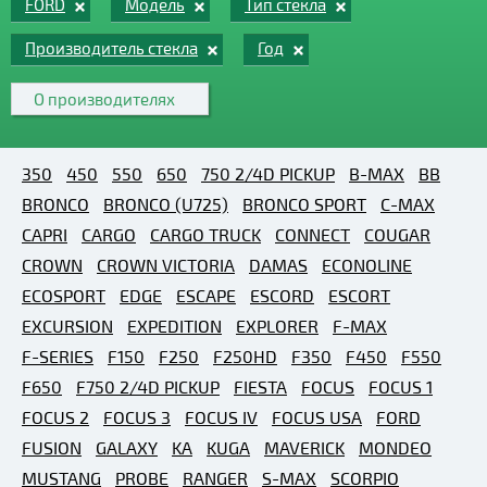
FORD
Модель
Тип стекла
Производитель стекла
Год
О производителях
350
450
550
650
750 2/4D PICKUP
B-MAX
BB
BRONCO
BRONCO (U725)
BRONCO SPORT
C-MAX
CAPRI
CARGO
CARGO TRUCK
CONNECT
COUGAR
CROWN
CROWN VICTORIA
DAMAS
ECONOLINE
ECOSPORT
EDGE
ESCAPE
ESCORD
ESCORT
EXCURSION
EXPEDITION
EXPLORER
F-MAX
F-SERIES
F150
F250
F250HD
F350
F450
F550
F650
F750 2/4D PICKUP
FIESTA
FOCUS
FOCUS 1
FOCUS 2
FOCUS 3
FOCUS IV
FOCUS USA
FORD
FUSION
GALAXY
KA
KUGA
MAVERICK
MONDEO
MUSTANG
PROBE
RANGER
S-MAX
SCORPIO