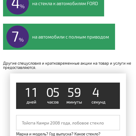
4
на стекла к автомобилям FORD
%
7
на автомобили с полным приводом
%
Другие спецусловия и кратковременные акции на товар и услуги не
предоставляются.
1
1
0
5
5
9
4
4
Марка и модель? Год выпуска? Какое стекло?