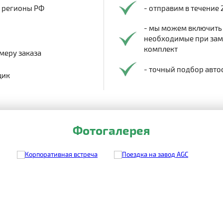
в регионы РФ
- отправим в течение 
- мы можем включить
необходимые при заме
комплект
меру заказа
- точный подбор авто
щик
Фотогалерея