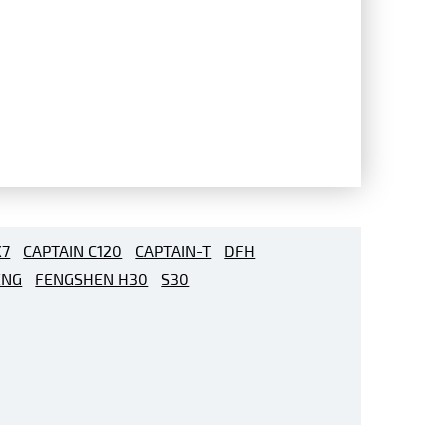
X7
CAPTAIN C120
CAPTAIN-T
DFH
ENG
FENGSHEN H30
S30