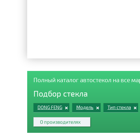
Полный каталог автостекол на все м
Подбор стекла
DONG FENG
Модель
Тип стекла
О производителях