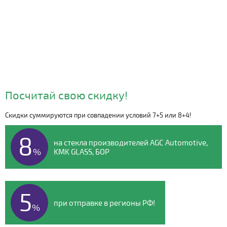
Посчитай свою скидку!
Скидки суммируются при совпадении условий 7+5 или 8+4!
Видео о компании
8
на стекла производителей AGC Automotive,
%
KMK GLASS, БОР
5
при отправке в регионы РФ!
%