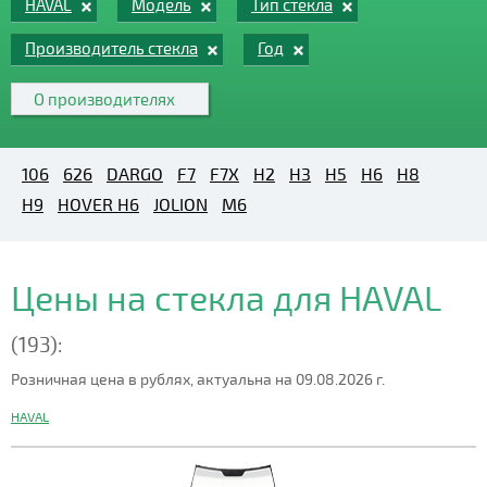
HAVAL
Модель
Тип стекла
Производитель стекла
Год
О производителях
106
626
DARGO
F7
F7X
H2
H3
H5
H6
H8
H9
HOVER H6
JOLION
M6
Цены на стекла для HAVAL
(193):
Розничная цена в рублях, актуальна на 09.08.2026 г.
HAVAL