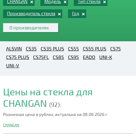
CHANGAN
Модель
Тип стекла
Производитель стекла
Год
О производителях
ALSVIN
CS35
CS35 PLUS
CS55
CS55 PLUS
CS75
CS75 PLUS
CS75FL
CS85
CS95
EADO
UNI-K
UNI-V
Цены на стекла для
CHANGAN
(92):
Розничная цена в рублях, актуальна на 08.08.2026 г.
CHANGAN