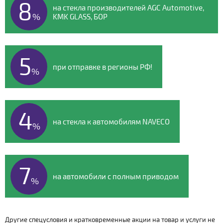
8
на стекла производителей AGC Automotive,
%
KMK GLASS, БОР
5
при отправке в регионы РФ!
%
4
на стекла к автомобилям NAVECO
%
7
на автомобили с полным приводом
%
Другие спецусловия и кратковременные акции на товар и услуги не